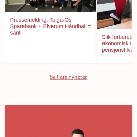
Pressemelding: Tolga-Os
Sparebank + Elverum Håndball =
sant
Slik forberede
økonomisk til
pensjonstilvæ
Se flere nyheter