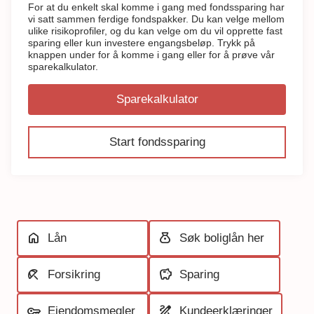
For at du enkelt skal komme i gang med fondssparing har
vi satt sammen ferdige fondspakker. Du kan velge mellom
ulike risikoprofiler, og du kan velge om du vil opprette fast
sparing eller kun investere engangsbeløp. Trykk på
knappen under for å komme i gang eller for å prøve vår
sparekalkulator.
Sparekalkulator
Start fondssparing
home
money_bag
Lån
Søk boliglån her
beach_access
savings
Forsikring
Sparing
key
draw
Eiendomsmegler
Kundeerklæringer