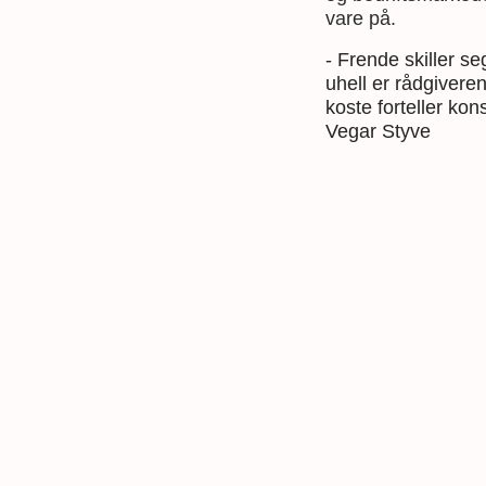
vare på.
- Frende skiller se
uhell er rådgivere
koste forteller ko
Vegar Styve