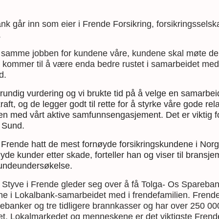
k går inn som eier i Frende Forsikring, forsikringssel
.
en samme jobben for kundene våre, kundene skal møte 
 kommer til å være enda bedre rustet i samarbeidet med
d.
 grundig vurdering og vi brukte tid på å velge en samarbei
raft, og de legger godt til rette for å styrke våre gode rel
n med vårt aktive samfunnsengasjement. Det er viktig 
r Sund.
r Frende hatt de mest fornøyde forsikringskundene i Nor
yde kunder etter skade, forteller han og viser til bransj
kundeundersøkelse.
 Styve i Frende gleder seg over å få Tolga- Os Spare
e i Lokalbank-samarbeidet med i frendefamilien. Frende 
ebanker og tre tidligere brannkasser og har over 250 000
t.
Lokalmarkedet og menneskene er det viktigste Frende 