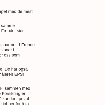
skapet med de mest
de samme
 Frende, sier
dspartner. I Frende
asjoner i
for oss som
ge. De har også
emåleren EPSI
bank, sammen med
Forsikring er i
 kunder i privat-
jobber for å ta