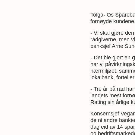
Tolga- Os Spareban
fornøyde kundene
- Vi skal gjøre d
rådgiverne, men vi
banksjef Arne Sun
- Det ble gjort en
har vi påvirkningsk
nærmiljøet, samme
lokalbank, fortelle
- Tre år på rad ha
landets mest fornø
Rating sin årlige 
Konsernsjef Vegar
de ni andre banken
dag eid av 14 spar
og bedriftsmarkede