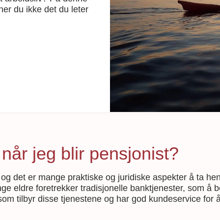
ner du ikke det du leter
år jeg blir pensjonist?
t, og det er mange praktiske og juridiske aspekter å ta he
ge eldre foretrekker tradisjonelle banktjenester, som å 
 som tilbyr disse tjenestene og har god kundeservice for å