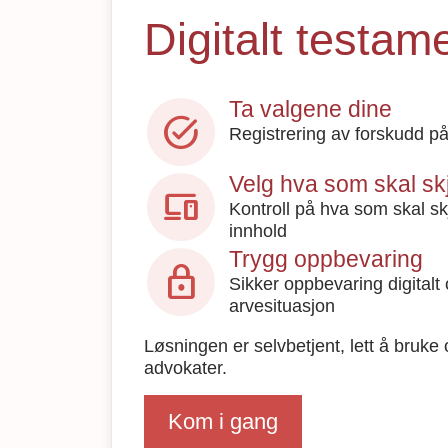
Digitalt testam
Ta valgene dine
task_alt
Registrering av forskudd på
Velg hva som skal sk
devices
Kontroll på hva som skal skj
innhold
Trygg oppbevaring
lock
Sikker oppbevaring digitalt o
arvesituasjon
Løsningen er selvbetjent, lett å bruke o
advokater.
Kom i gang