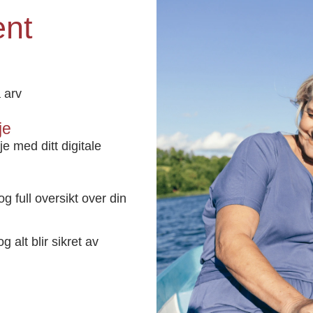
ent
 arv
je
e med ditt digitale
g full oversikt over din
g alt blir sikret av