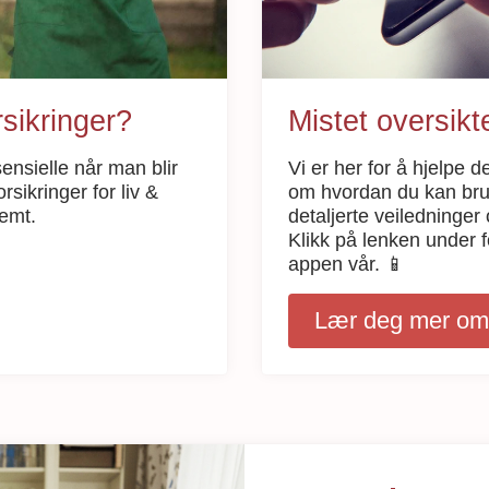
rsikringer?
Mistet oversik
sensielle når man blir
Vi er her for å hjelpe d
rsikringer for liv &
om hvordan du kan bruk
lemt.
detaljerte veiledninger
Klikk på lenken under f
appen vår. 📱
Lær deg mer om