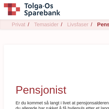
Privat
Temasider
Livsfaser
Pens
Pensjonist
Er du kommet så langt i livet at pensjonsalder
du allerede har rukket å få hvilepuls etter et la