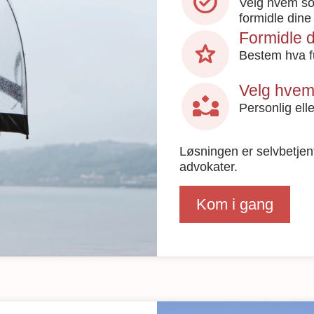
task_alt
Velg hvem som
formidle dine
Formidle 
star
Bestem hva f
Velg hvem 
partner_exchange
Personlig elle
Løsningen er selvbetjent,
advokater.
Kom i gang