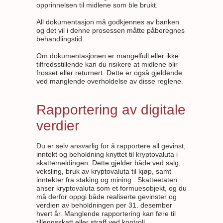
opprinnelsen til midlene som ble brukt.
All dokumentasjon må godkjennes av banken
og det vil i denne prosessen måtte påberegnes
behandlingstid.
Om dokumentasjonen er mangelfull eller ikke
tilfredsstillende kan du risikere at midlene blir
frosset eller returnert. Dette er også gjeldende
ved manglende overholdelse av disse reglene.
Rapportering av digitale
verdier
Du er selv ansvarlig for å rapportere all gevinst,
inntekt og beholdning knyttet til kryptovaluta i
skattemeldingen. Dette gjelder både ved salg,
veksling, bruk av kryptovaluta til kjøp, samt
inntekter fra staking og mining . Skatteetaten
anser kryptovaluta som et formuesobjekt, og du
må derfor oppgi både realiserte gevinster og
verdien av beholdningen per 31. desember
hvert år. Manglende rapportering kan føre til
tilleggsskatt eller straff ved kontroll.