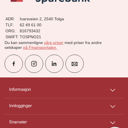
ADR:
Ivarsveien 2, 2540 Tolga
TLF:
62 49 61 00
ORG:
816793432
SWIFT:
TOSPNO21
Du kan sammenligne
våre priser
med priser fra andre
selskaper
på Finansportalen
.
group
Finn rådgiver
Informasjon
Innlogginger
perm_phone_msg
Kontakt oss
Snarveier
Til toppen