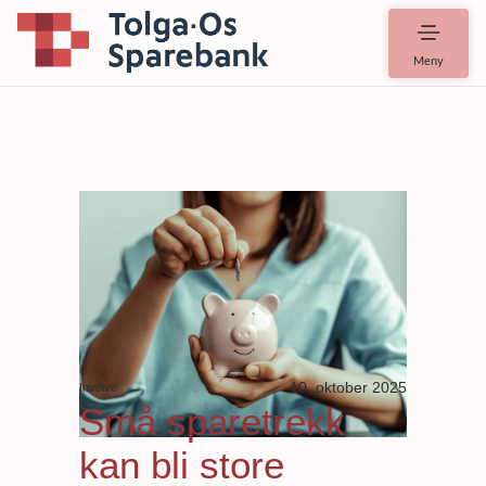
Meny
10. oktober 2025
Involve
Små sparetrekk
kan bli store