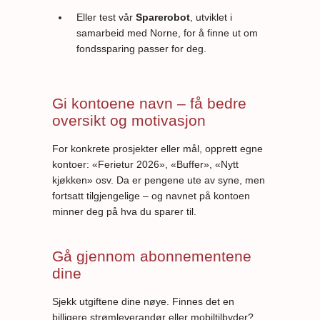
Eller test vår
Sparerobot
, utviklet i
samarbeid med Norne, for å finne ut om
fondssparing passer for deg.
Gi kontoene navn – få bedre
oversikt og motivasjon
For konkrete prosjekter eller mål, opprett egne
kontoer: «Ferietur 2026», «Buffer», «Nytt
kjøkken» osv. Da er pengene ute av syne, men
fortsatt tilgjengelige – og navnet på kontoen
minner deg på hva du sparer til.
Gå gjennom abonnementene
dine
Sjekk utgiftene dine nøye. Finnes det en
billigere strømleverandør eller mobiltilbyder?