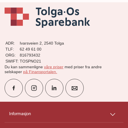
ADR:
Ivarsveien 2, 2540 Tolga
TLF:
62 49 61 00
ORG:
816793432
SWIFT:
TOSPNO21
Du kan sammenligne
våre priser
med priser fra andre
selskaper
på Finansportalen
.
group
Finn rådgiver
Informasjon