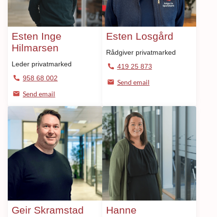
Esten Inge
Esten Losgård
Hilmarsen
Rådgiver privatmarked
Leder privatmarked
419 25 873
958 68 002
Send email
Send email
Geir Skramstad
Hanne