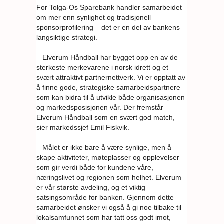
For Tolga-Os Sparebank handler samarbeidet
om mer enn synlighet og tradisjonell
sponsorprofilering – det er en del av bankens
langsiktige strategi.
– Elverum Håndball har bygget opp en av de
sterkeste merkevarene i norsk idrett og et
svært attraktivt partnernettverk. Vi er opptatt av
å finne gode, strategiske samarbeidspartnere
som kan bidra til å utvikle både organisasjonen
og markedsposisjonen vår. Der fremstår
Elverum Håndball som en svært god match,
sier markedssjef Emil Fiskvik.
– Målet er ikke bare å være synlige, men å
skape aktiviteter, møteplasser og opplevelser
som gir verdi både for kundene våre,
næringslivet og regionen som helhet. Elverum
er vår største avdeling, og et viktig
satsingsområde for banken. Gjennom dette
samarbeidet ønsker vi også å gi noe tilbake til
lokalsamfunnet som har tatt oss godt imot,