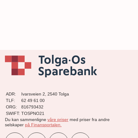
ADR:
Ivarsveien 2, 2540 Tolga
TLF:
62 49 61 00
ORG:
816793432
SWIFT:
TOSPNO21
Du kan sammenligne
våre priser
med priser fra andre
selskaper
på Finansportalen
.