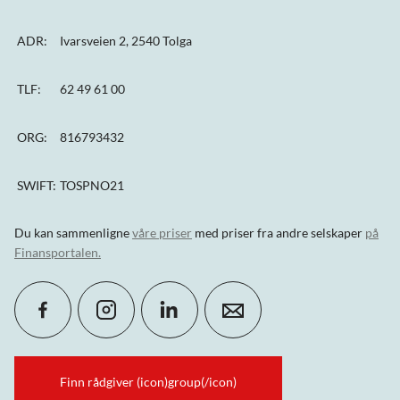
ADR:
Ivarsveien 2, 2540 Tolga
TLF:
62 49 61 00
ORG:
816793432
SWIFT:
TOSPNO21
Du kan sammenligne
våre priser
med priser fra andre selskaper
på
Finansportalen
.
Finn rådgiver (icon)group(/icon)