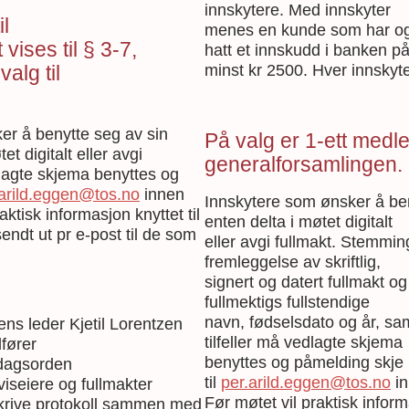
innskytere. Med innskyter
il
menes en kunde som har og 
vises til § 3-7,
hatt et innskudd i banken p
minst kr 2500. Hver innskyt
alg til
er å benytte seg av sin
På valg er 1-ett medle
t digitalt eller avgi
generalforsamlingen.
edlagte skjema benyttes og
.arild.eggen@tos.no
innen
Innskytere som ønsker å be
aktisk informasjon knyttet til
enten delta i møtet digitalt
ndt ut pr e-post til de som
eller avgi fullmakt. Stemmin
fremleggelse av skriftlig,
signert og datert fullmakt o
fullmektigs fullstendige
navn, fødselsdato og år, sam
ns leder Kjetil Lorentzen
tilfeller må vedlagte skjema
fører
benyttes og påmelding skje 
 dagsorden
til
per.arild.eggen@tos.no
in
iseiere og fullmakter
Før møtet vil praktisk informa
skrive protokoll sammen med