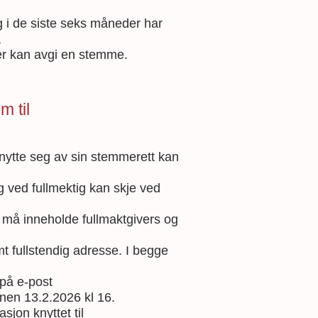
i de siste seks måneder har
å
er kan avgi en stemme.
m til
nytte seg av sin stemmerett kan
g ved fullmektig kan skje ved
g må inneholde fullmaktgivers og
t fullstendig adresse. I begge
på e-post
nen 13.2.2026 kl 16.
sjon knyttet til