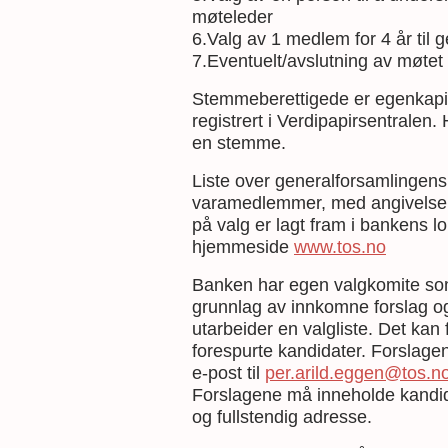
møteleder
6.Valg av 1 medlem for 4 år til 
7.Eventuelt/avslutning av møtet
Stemmeberettigede er egenkapit
registrert i Verdipapirsentralen.
en stemme.
Liste over generalforsamlinge
varamedlemmer, med angivelse 
på valg er lagt fram i bankens 
hjemmeside
www.tos.no
Banken har egen valgkomite som
grunnlag av innkomne forslag o
utarbeider en valgliste. Det kan
forespurte kandidater. Forslag
e-post til
per.arild.eggen@tos.n
Forslagene må inneholde kandid
og fullstendig adresse.