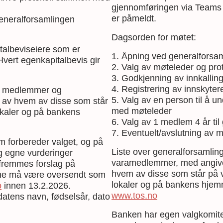
gjennomføringen via Teams bl
er påmeldt.
generalforsamlingen
Dagsorden for møtet:
albeviseiere som er
1. Åpning ved generalforsam
 Hvert egenkapitalbevis gir
2. Valg av møteleder og prot
3. Godkjenning av innkallin
4. Registrering av innskyter
ns medlemmer og
5. Valg av en person til å 
av hvem av disse som står
med møteleder
lokaler og på bankens
6. Valg av 1 medlem 4 år ti
7. Eventuelt/avslutning av m
 forbereder valget, og på
Liste over generalforsaml
g egne vurderinger
varamedlemmer, med angiv
 fremmes forslag på
hvem av disse som står på v
ene må være oversendt som
lokaler og på bankens hje
o
innen 13.2.2026.
www.tos.no
atens navn, fødselsår, dato
Banken har egen valgkomite