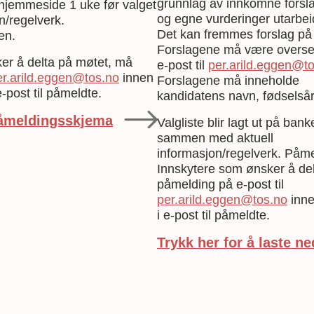
grunnlag av innkomne forsl
s hjemmeside 1 uke før valget
og egne vurderinger utarbeid
/regelverk.
Det kan fremmes forslag på 
en.
Forslagene må være overs
er å delta på møtet, må
e-post til
per.arild.eggen@t
er.arild.eggen@tos.no
innen
Forslagene må inneholde
e-post til påmeldte.
kandidatens navn, fødselsår,
 påmeldingsskjema
Valgliste blir lagt ut på ba
sammen med aktuell
informasjon/regelverk. Påm
Innskytere som ønsker å de
påmelding på e-post til
per.arild.eggen@tos.no
inne
i e-post til påmeldte.
Trykk her for å laste 