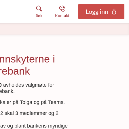
Logg inn
Søk
Kontakt
nnskyterne i
rebank
0
avholdes valgmøte for
rebank.
okaler på Tolga og på Teams.
3-2 skal 3 medlemmer og 2
 av og blant bankens myndige