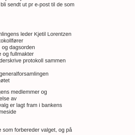
i sendt ut pr e-post til de som
lingens leder Kjetil Lorentzen
okollfører
g og dagsorden
e og fullmakter
underskrive protokoll sammen
l generalforsamlingen
øtet
ingens medlemmer og
else av
alg er lagt fram i bankens
mmeside
 som forbereder valget, og på