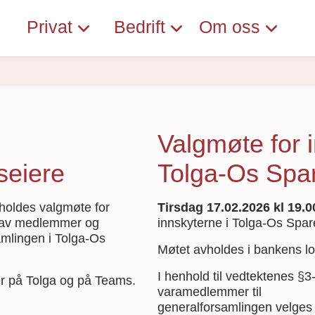
Privat
Bedrift
Om oss
Valgmøte for i
seiere
Tolga-Os Spa
oldes valgmøte for
Tirsdag 17.02.2026 kl 19.0
g av medlemmer og
innskyterne i Tolga-Os Spa
mlingen i Tolga-Os
Møtet avholdes i bankens l
I henhold til vedtektenes §
er på Tolga og på Teams.
varamedlemmer til
generalforsamlingen velges