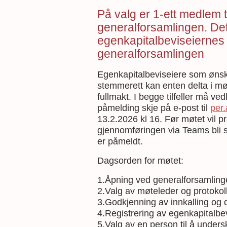
På valg er 1-ett medlem t
generalforsamlingen. Det 
egenkapitalbeviseiernes v
generalforsamlingen
Egenkapitalbeviseiere som ønsk
stemmerett kan enten delta i møte
fullmakt. I begge tilfeller må v
påmelding skje på e-post til
per
13.2.2026 kl 16. Før møtet vil pr
gjennomføringen via Teams bli se
er påmeldt.
Dagsorden for møtet:
1.Åpning ved generalforsamlinge
2.Valg av møteleder og protokoll
3.Godkjenning av innkalling og
4.Registrering av egenkapitalbev
5.Valg av en person til å under